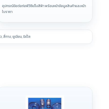
อุปกรณ์ข้อต่อท่อพีวีซีแข็งสีฟ้า พร้อมหน้าข้อมูลสินค้าและหน้า
ใบราคา
ี่ทาง, ยูเนียน, นิเปิ้ล