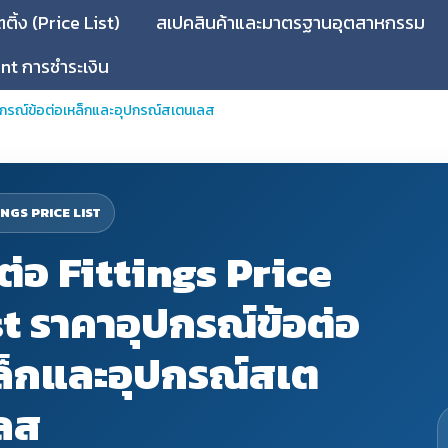
ิ้ง (Price List)
สเปคสินค้าและมาตรฐานอุตสาหกรรม
t การชำระเงิน
อุปกรณ์ข้อต่อเหล็กและอุปกรณ์สเตนเลส
INGS PRICE LIST
อต่อ Fittings Price
st ราคาอุปกรณ์ข้อต่อ
ล็กและอุปกรณ์สเต
ลส