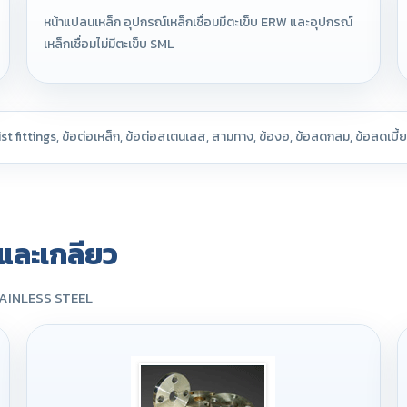
หน้าแปลนเหล็ก อุปกรณ์เหล็กเชื่อมมีตะเข็บ ERW และอุปกรณ์
เหล็กเชื่อมไม่มีตะเข็บ SML
st fittings, ข้อต่อเหล็ก, ข้อต่อสเตนเลส, สามทาง, ข้องอ, ข้อลดกลม, ข้อลดเบี้ยว, ส
มและเกลียว
TAINLESS STEEL