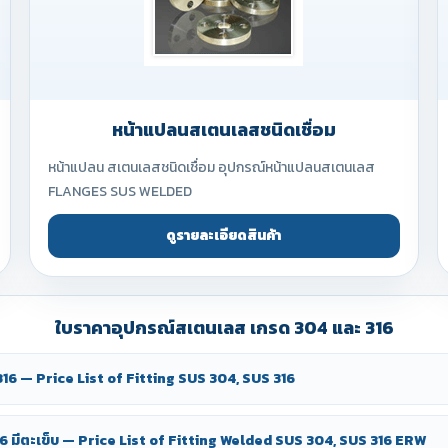
หน้าแปลนสเตนเลสชนิดเชื่อม
หน้าแปลน สเตนเลสชนิดเชื่อม อุปกรณ์หน้าแปลนสเตนเลส
FLANGES SUS WELDED
ดูรายละเอียดสินค้า
ใบราคาอุปกรณ์สเตนเลส เกรด 304 และ 316
316 — Price List of Fitting SUS 304, SUS 316
16 มีตะเข็บ — Price List of Fitting Welded SUS 304, SUS 316 ERW