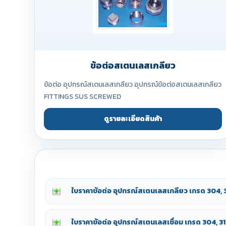
ข้อต่อสเตนเลสเกลียว
ข้อต่อ อุปกรณ์สเตนเลสเกลียว อุปกรณ์ข้อต่อสเตนเลสเกลียว
FITTINGS SUS SCREWED
ดูรายละเอียดสินค้า
ใบราคาข้อต่อ อุปกรณ์สเตนเลสเกลียว เกรด 304, 
ใบราคาข้อต่อ อุปกรณ์สเตนเลสเชื่อม เกรด 304, 3