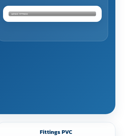
Fittings PVC