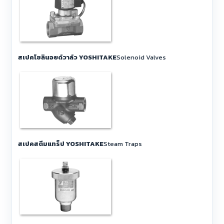
สเปคโซลินอยด์วาล์ว YOSHITAKE
Solenoid Valves
สเปคสตีมแทร็ป YOSHITAKE
Steam Traps