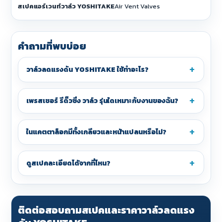
สเปคแอร์เวนท์วาล์ว YOSHITAKE
Air Vent Valves
คำถามที่พบบ่อย
วาล์วลดแรงดัน YOSHITAKE ใช้ทำอะไร?
เพรสเชอร์ รีดิ๊วซิ่ง วาล์ว รุ่นใดเหมาะกับงานของฉัน?
ในแคตตาล็อกมีทั้งเกลียวและหน้าแปลนหรือไม่?
ดูสเปคละเอียดได้จากที่ไหน?
ติดต่อสอบถามสเปคและราคาวาล์วลดแรง