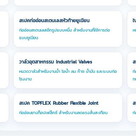
สเปคท่ออ่อนสเตนเลสหัวท้ายยูเนียน
ใ
ท่ออ่อนสเตนเลสอีกรูปแบบหนึ่ง สำหรับงานที่ใช้การต่อ
ห
แบบยูเนียน
วาล์วอุตสาหกรรม Industrial Valves
ส
หมวดวาล์วสำหรับงานน้ำ ไอน้ำ ลม ก๊าซ น้ำมัน และระบบท่อ
ท
โรงงาน
ท
สเปค TOPFLEX Rubber Flexible Joint
ส
ท่ออ่อนยางท็อปเฟล็กซ์ สำหรับงานลดแรงสั่นสะเทือน
ท