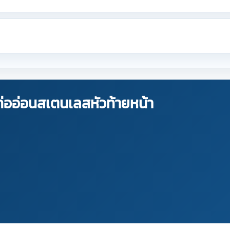
ออ่อนสเตนเลสหัวท้ายหน้า