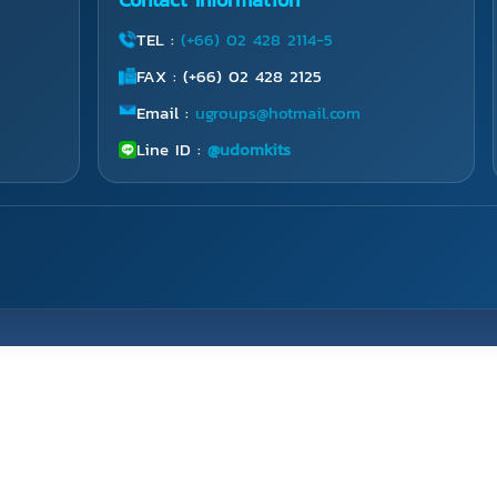
TEL :
(+66) 02 428 2114-5
FAX : (+66) 02 428 2125
Email :
ugroups@hotmail.com
Line ID :
@udomkits