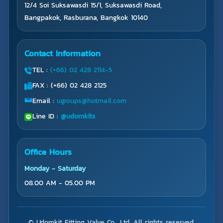
12/4 Soi Suksawasdi 15/1, Suksawasdi Road,
Bangpakok, Rasburana, Bangkok 10140
Contact Information
TEL :
(+66) 02 428 2114-5
FAX : (+66) 02 428 2125
Email :
ugroups@hotmail.com
Line ID :
@udomkits
Office Hours
Monday - Saturday
08.00 AM - 05.00 PM
© Udomkit Fitting Valve Co., Ltd. All rights reserved.