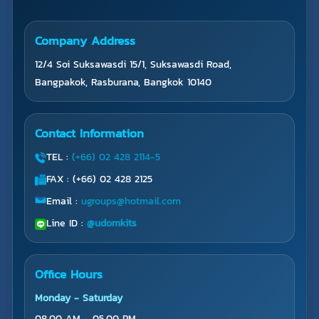
Company Address
12/4 Soi Suksawasdi 15/1, Suksawasdi Road,
Bangpakok, Rasburana, Bangkok 10140
Contact Information
TEL :
(+66) 02 428 2114-5
FAX : (+66) 02 428 2125
Email :
ugroups@hotmail.com
Line ID :
@udomkits
Office Hours
Monday - Saturday
08.00 AM - 05.00 PM