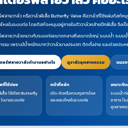
์ฟลายวาล์ว หรือวาล์วผีเสื้อ Butterfly Valve คือวาล์วที่ใช้แผ่นดิส
หลในระบบท่อ โดยดิสก์จะหมุนอยู่ภายในตัววาล์วคล้ายปีกผีเสื้อ จึงเป็นที
ร์ฟลายวาล์วเหมาะกับระบบท่อขนาดกลางถึงขนาดใหญ่ ระบบน้ำ ระบบน้ำ
รรม เพราะมีน้ำหนักเบากว่าวาล์วบางประเภท ติดตั้งง่าย และช่วยประหยั
เตอร์ฟลายวาล์วทำงานอย่างไร
ดูวาล์วอุตสาหกรรม
แนวทา
ยที่ใช้บ่อย
หน้าที่หลัก
เหมาะกับ
ีเสื้อ ใช้เรียก Butterfly
เปิด-ปิดหรือควบคุมการไหล
ระบบน้ำ ท
 ในงานระบบท่อ
ของของไหลในระบบท่อ
อาคาร โร
อุตสาหกร