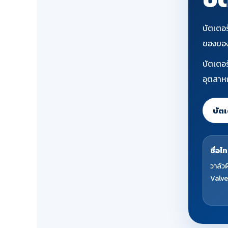
บัตเตอร
ของของไ
บัตเตอ
อุตสาหก
บัต
ชื่อไท
วาล์วผ
Valve