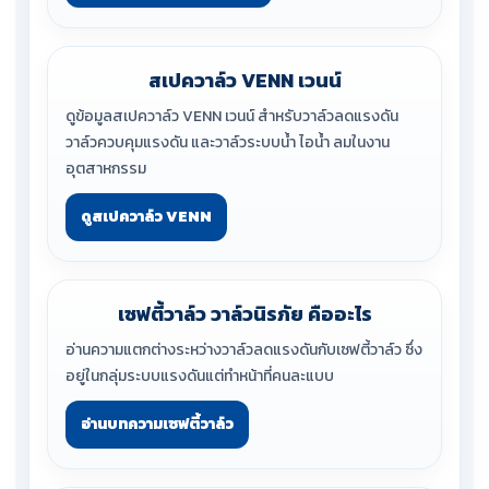
สเปควาล์ว VENN เวนน์
ดูข้อมูลสเปควาล์ว VENN เวนน์ สำหรับวาล์วลดแรงดัน
วาล์วควบคุมแรงดัน และวาล์วระบบน้ำ ไอน้ำ ลมในงาน
อุตสาหกรรม
ดูสเปควาล์ว VENN
เซฟตี้วาล์ว วาล์วนิรภัย คืออะไร
อ่านความแตกต่างระหว่างวาล์วลดแรงดันกับเซฟตี้วาล์ว ซึ่ง
อยู่ในกลุ่มระบบแรงดันแต่ทำหน้าที่คนละแบบ
อ่านบทความเซฟตี้วาล์ว