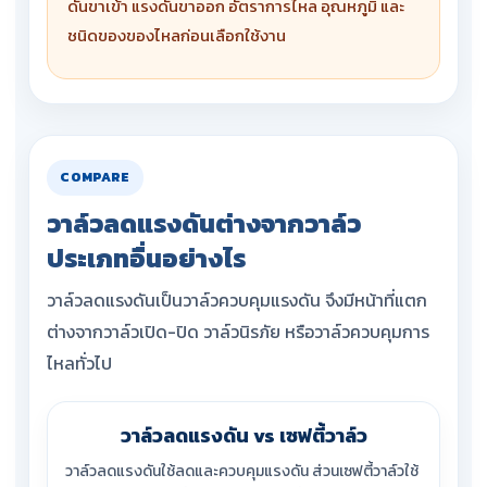
ดันขาเข้า แรงดันขาออก อัตราการไหล อุณหภูมิ และ
ชนิดของของไหลก่อนเลือกใช้งาน
COMPARE
วาล์วลดแรงดันต่างจากวาล์ว
ประเภทอื่นอย่างไร
วาล์วลดแรงดันเป็นวาล์วควบคุมแรงดัน จึงมีหน้าที่แตก
ต่างจากวาล์วเปิด-ปิด วาล์วนิรภัย หรือวาล์วควบคุมการ
ไหลทั่วไป
วาล์วลดแรงดัน vs เซฟตี้วาล์ว
วาล์วลดแรงดันใช้ลดและควบคุมแรงดัน ส่วนเซฟตี้วาล์วใช้