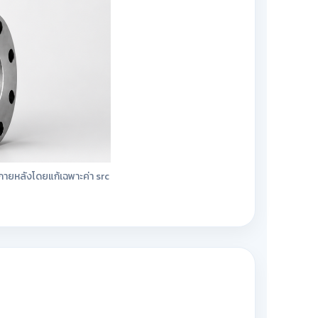
ภายหลังโดยแก้เฉพาะค่า src