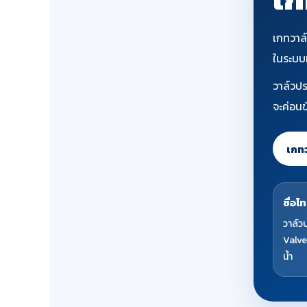
เกทวาล์
ในระบบท
วาล์วป
จะค่อนข
เกท
ชื่อไท
วาล์วป
Valve
น้ำ