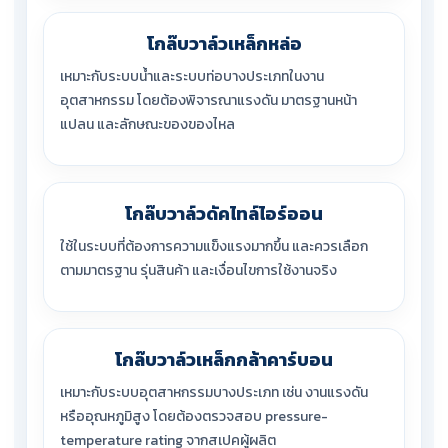
โกล๊บวาล์วเหล็กหล่อ
เหมาะกับระบบน้ำและระบบท่อบางประเภทในงาน
อุตสาหกรรม โดยต้องพิจารณาแรงดัน มาตรฐานหน้า
แปลน และลักษณะของของไหล
โกล๊บวาล์วดัคไทล์ไอร์ออน
ใช้ในระบบที่ต้องการความแข็งแรงมากขึ้น และควรเลือก
ตามมาตรฐาน รุ่นสินค้า และเงื่อนไขการใช้งานจริง
โกล๊บวาล์วเหล็กกล้าคาร์บอน
เหมาะกับระบบอุตสาหกรรมบางประเภท เช่น งานแรงดัน
หรืออุณหภูมิสูง โดยต้องตรวจสอบ pressure-
temperature rating จากสเปคผู้ผลิต