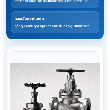
เกทวาล์วเน้นเปิด-ปิด ส่วนโกล๊บวาล์วเน้นควบคุมการไหล
ควรเลือกจากสเปค
ดูวัสดุ แรงดัน อุณหภูมิ ทิศทางการไหล และรูปแบบการต่อ