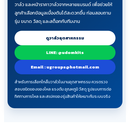
วาล์ว และหน้าราคาวาล์วจากหลายแบรนด์ เพื่อช่วยให้
ลูกค้าเลือกข้อมูลเบื้องต้นได้สะดวกขึ้น ก่อนสอบถาม
รุ่น ขนาด วัสดุ และสต็อกกับทีมงาน
ดูวาล์วอุตสาหกรรม
LINE: @udomkits
Email : ugroups@hotmail.com
สำหรับการเลือกโกล๊บวาล์วในงานอุตสาหกรรม ควรตรวจ
สอบชนิดของของไหล แรงดัน อุณหภูมิ วัสดุ รูปแบบการต่อ
ทิศทางการไหล และสเปคของรุ่นสินค้าให้เหมาะกับระบบจริง