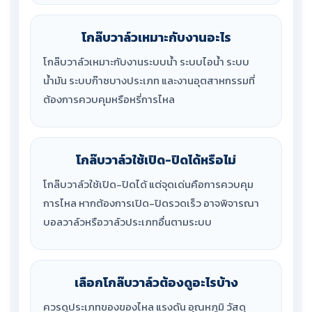
โกล๊บวาล์วเหมาะกับงานอะไร
โกล๊บวาล์วเหมาะกับงานระบบน้ำ ระบบไอน้ำ ระบบ
น้ำมัน ระบบก๊าซบางประเภท และงานอุตสาหกรรมที่
ต้องการควบคุมหรือหรี่การไหล
โกล๊บวาล์วใช้เปิด-ปิดได้หรือไม่
โกล๊บวาล์วใช้เปิด-ปิดได้ แต่จุดเด่นคือการควบคุม
การไหล หากต้องการเปิด-ปิดรวดเร็ว อาจพิจารณา
บอลวาล์วหรือวาล์วประเภทอื่นตามระบบ
เลือกโกล๊บวาล์วต้องดูอะไรบ้าง
ควรดูประเภทของของไหล แรงดัน อุณหภูมิ วัสดุ