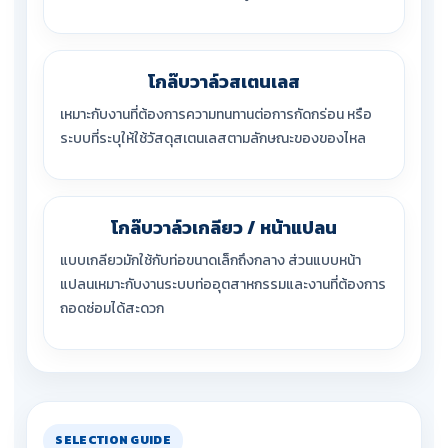
โกล๊บวาล์วสเตนเลส
เหมาะกับงานที่ต้องการความทนทานต่อการกัดกร่อน หรือ
ระบบที่ระบุให้ใช้วัสดุสเตนเลสตามลักษณะของของไหล
โกล๊บวาล์วเกลียว / หน้าแปลน
แบบเกลียวมักใช้กับท่อขนาดเล็กถึงกลาง ส่วนแบบหน้า
แปลนเหมาะกับงานระบบท่ออุตสาหกรรมและงานที่ต้องการ
ถอดซ่อมได้สะดวก
SELECTION GUIDE