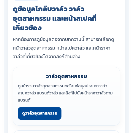
ดูข้อมูลโกล๊บวาล์ว วาล์ว
อุตสาหกรรม และหน้าสเปคที่
เกี่ยวข้อง
หากต้องการดูข้อมูลต่อจากบทความนี้ สามารถเลือกดู
หน้าวาล์วอุตสาหกรรม หน้าสเปควาล์ว และหน้าราคา
วาล์วที่เกี่ยวข้องได้จากลิงก์ด้านล่าง
วาล์วอุตสาหกรรม
ดูหน้ารวมวาล์วอุตสาหกรรม พร้อมข้อมูลประเภทวาล์ว
สเปควาล์ว แบรนด์วาล์ว และลิงก์ไปยังหน้าราคาวาล์วตาม
แบรนด์
ดูวาล์วอุตสาหกรรม