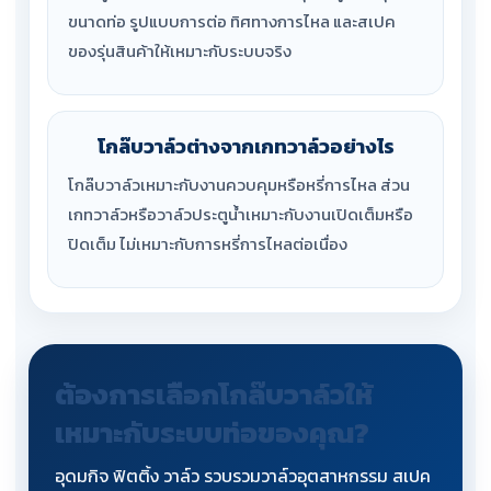
ขนาดท่อ รูปแบบการต่อ ทิศทางการไหล และสเปค
ของรุ่นสินค้าให้เหมาะกับระบบจริง
โกล๊บวาล์วต่างจากเกทวาล์วอย่างไร
โกล๊บวาล์วเหมาะกับงานควบคุมหรือหรี่การไหล ส่วน
เกทวาล์วหรือวาล์วประตูน้ำเหมาะกับงานเปิดเต็มหรือ
ปิดเต็ม ไม่เหมาะกับการหรี่การไหลต่อเนื่อง
ต้องการเลือกโกล๊บวาล์วให้
เหมาะกับระบบท่อของคุณ?
อุดมกิจ ฟิตติ้ง วาล์ว รวบรวมวาล์วอุตสาหกรรม สเปค