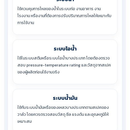
ใช้ควบคุมการไหลของน้ำในระบบท่อ งานอาคาร งาน
โรงงาน หรืองานที่ต้องการปรับปริมาณการไหลให้เหมาะกับ
การใช้งาน
ระบบไอน้ำ
ใช้ในระบบสตีมหรือระบบไอน้ำบางประเภท โดยต้องตรวจ
สอบ pressure-temperature rating และวัสดุจากสเปค
ของผู้ผลิตก่อนใช้งานจริง
ระบบน้ำมัน
ใช้กับระบบน้ำมันหรือของเหลวบางประเภทตามสเปคของ
วาล์ว โดยควรตรวจสอบวัสดุ ซีล แรงดัน และอุณหภูมิให้
เหมาะสม