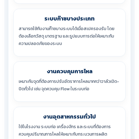
ระบบก๊าซบางประเภท
สามารถใช้กับงานก๊าซบางระบบได้เมื่อสเปครองรับ โดย
ต้องเลือกวัสดุ มาตรฐาน และรูปแบบการต่อให้เหมาะกับ
ความปลอดภัยของระบบ
งานควบคุมการไหล
เหมาะกับจุดที่ต้องการปรับอัตราการไหลมากกว่าวาล์วเปิด-
ปิดทั่วไป เช่น จุดควบคุม Flow ในระบบท่อ
งานอุตสาหกรรมทั่วไป
ใช้ในโรงงาน ระบบท่อ เครื่องจักร และระบบที่ต้องการ
ควบคุมปริมาณการไหลให้เหมาะกับกระบวนการผลิต