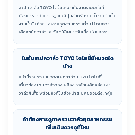
สเปควาล์ว TOYO โตโยเหมาะกับงานระบบท่อที่
ต้องการวาล์วมาตรฐานญี่ปุ่นสำหรับงานน้ำ งานไอน้ำ
งานน้ำมัน ก๊าซ และงานอุตสาหกรรมทั่วไป โดยควร
เลือกชนิดวาล์วและวัสดุให้เหมาะกับเงื่อนไขของระบบ
ในฮับสเปควาล์ว TOYO โตโยนี้มีหมวดใด
บ้าง
หน้านี้รวบรวมหมวดสเปควาล์ว TOYO โตโยที่
เกี่ยวข้อง เช่น วาล์วทองเหลือง วาล์วเหล็กหล่อ และ
วาล์วผีเสื้อ พร้อมลิงก์ไปยังหน้าสเปคของแต่ละกลุ่ม
ถ้าต้องการดูภาพรวมวาล์วอุตสาหกรรม
เพิ่มเติมควรดูที่ไหน