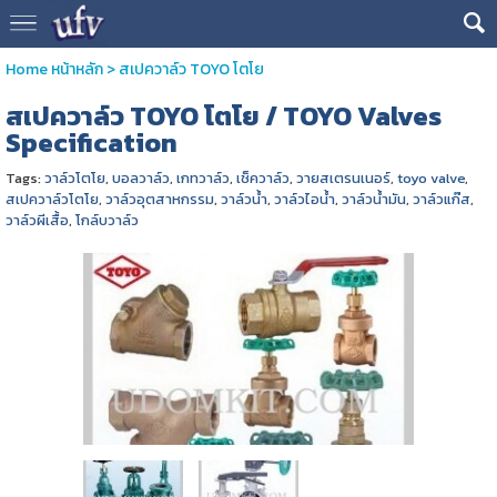
Home หน้าหลัก
>
สเปควาล์ว TOYO โตโย
สเปควาล์ว TOYO โตโย / TOYO Valves
Specification
Tags:
วาล์วโตโย
,
บอลวาล์ว
,
เกทวาล์ว
,
เช็ควาล์ว
,
วายสเตรนเนอร์
,
toyo valve
,
สเปควาล์วโตโย
,
วาล์วอุตสาหกรรม
,
วาล์วน้ำ
,
วาล์วไอน้ำ
,
วาล์วน้ำมัน
,
วาล์วแก๊ส
,
วาล์วผีเสื้อ
,
โกล์บวาล์ว