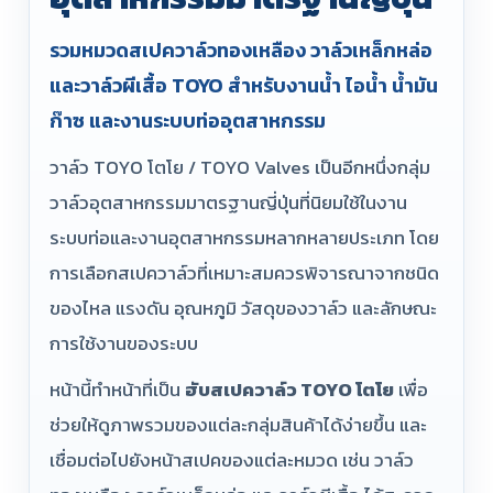
รวมหมวดสเปควาล์วทองเหลือง วาล์วเหล็กหล่อ
และวาล์วผีเสื้อ TOYO สำหรับงานน้ำ ไอน้ำ น้ำมัน
ก๊าซ และงานระบบท่ออุตสาหกรรม
วาล์ว TOYO โตโย / TOYO Valves เป็นอีกหนึ่งกลุ่ม
วาล์วอุตสาหกรรมมาตรฐานญี่ปุ่นที่นิยมใช้ในงาน
ระบบท่อและงานอุตสาหกรรมหลากหลายประเภท โดย
การเลือกสเปควาล์วที่เหมาะสมควรพิจารณาจากชนิด
ของไหล แรงดัน อุณหภูมิ วัสดุของวาล์ว และลักษณะ
การใช้งานของระบบ
หน้านี้ทำหน้าที่เป็น
ฮับสเปควาล์ว TOYO โตโย
เพื่อ
ช่วยให้ดูภาพรวมของแต่ละกลุ่มสินค้าได้ง่ายขึ้น และ
เชื่อมต่อไปยังหน้าสเปคของแต่ละหมวด เช่น วาล์ว