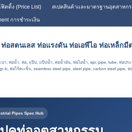
ตติ้ง (Price List)
สเปคสินค้าและมาตรฐานอุตสาหก
ent การชำระเงิน
ท่อสตนเลส ท่อแรงดัน ท่อเอพีไอ ท่อเหล็กมีตะ
ะปา
,
ท่อน้ำ
,
ท่อ
,
แป๊ป
,
แป๊ปน้ำ
,
ท่อน้ำมัน
,
ท่อไอน้ำ
,
api
,
pipe
,
tube
,
ท่อประ
 gr-b
,
ท่อไร้ตะเข็บ
,
seamless steel pipe
,
steel pipe
,
carbon steel pipe
,
ท่
strial Pipes Spec Hub
เปคท่ออุตสาหกรรม