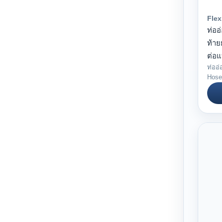
Flex
ท่ออ
ท้า
ต่อแ
ท่ออ
Hose