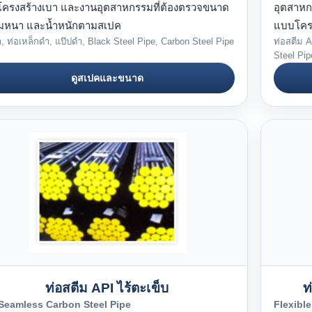
โครงสร้างเบา และงานอุตสาหกรรมที่ต้องตรวจขนาด
อุตสาหก
มหนา และน้ำหนักตามสเปค
แบบโคร
, ท่อเหล็กดำ, แป๊ปดำ, Black Steel Pipe, Carbon Steel Pipe
ท่อสตีม A
Steel Pip
ดูสเปคและขนาด
ท่อสตีม API ไร้ตะเข็บ
ท
Seamless Carbon Steel Pipe
Flexibl