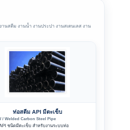
 งานสตีม งานน้ำ งานประปา งานสเตนเลส งาน
ท่อสตีม API มีตะเข็บ
 / Welded Carbon Steel Pipe
 API ชนิดมีตะเข็บ สำหรับงานระบบท่อ