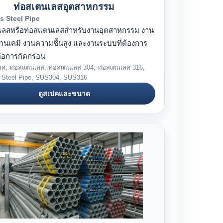
ท่อสเตนเลสอุตสาหกรรม
s Steel Pipe
เลสหรือท่อสแตนเลสสำหรับงานอุตสาหกรรม งาน
านเคมี งานความชื้นสูง และงานระบบที่ต้องการ
ต่อการกัดกร่อน
ลส, ท่อสแตนเลส, ท่อสเตนเลส 304, ท่อสเตนเลส 316,
s Steel Pipe, SUS304, SUS316
ดูสเปคและขนาด